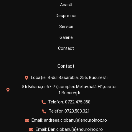
Acasă
Despre noi
Servicii
Galerie
Contact
Contact
Locaţie: B-dul Basarabia, 256, Bucuresti
Str.Biharia,nr.67-77,complex Metav,hală H1,sector
1,București
Telefon: 0722.475.858
Telefon:0723.583.321
Email: andreea.ciobanu[a]enduroinox.ro
Email: Dan.ciobanu[a]enduroinox.ro