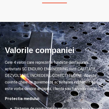
Valorile companiei
Cele 4 valori care reprezinta fundatia desfasurarii
activitatii SC ENDURO ENGINEERING sunt CALITATE,
DEZVOLTARE, INCREDERE, CORECTITUDINE. Aceste
cuvinte cheie ne guverneaza activitatea indiferent ca
este vorba despre angajatii, clientii sau furnizorii nostri.
Protectia mediului:
Sisteme de productie cu impact minim asupra